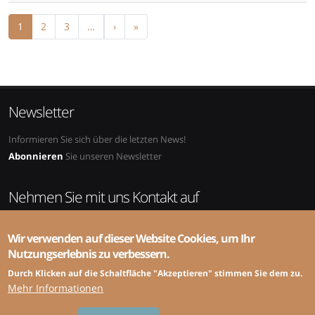
Pagination
Next page
Last page
1
2
3
…
›
»
Newsletter
Informieren Sie sich über die letzten News!
Abonnieren
Sie unseren Newsletter
Nehmen Sie mit uns Kontakt auf
Adresse:
SRS-CSPCP, ZHAW, School of Management and Law,
Wir verwenden auf dieser Website Cookies, um Ihr
Abteilung Public Sector, Gertrudstrasse 8, 8400 Winterthur
Nutzungserlebnis zu verbessern.
Telefon:
+41 58 934 49 94 (Administration) ou +41 58 934 49 72
(Fachsekretariat)
Durch Klicken auf die Schaltfläche "Akzeptieren" stimmen Sie dem zu.
E-mail:
info@srs-cspcp.ch
Mehr Informationen