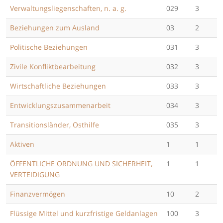
Verwaltungsliegenschaften, n. a. g.
029
3
Beziehungen zum Ausland
03
2
Politische Beziehungen
031
3
Zivile Konfliktbearbeitung
032
3
Wirtschaftliche Beziehungen
033
3
Entwicklungszusammenarbeit
034
3
Transitionsländer, Osthilfe
035
3
Aktiven
1
1
ÖFFENTLICHE ORDNUNG UND SICHERHEIT,
1
1
VERTEIDIGUNG
Finanzvermögen
10
2
Flüssige Mittel und kurzfristige Geldanlagen
100
3