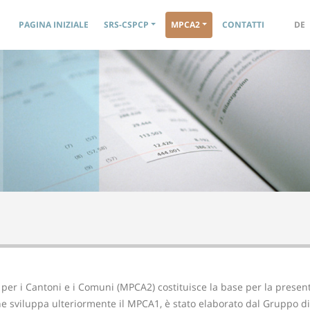
Navigation principale
PAGINA INIZIALE
SRS-CSPCP
MPCA2
CONTATTI
DE
 per i Cantoni e i Comuni (MPCA2) costituisce la base per la presen
e sviluppa ulteriormente il MPCA1, è stato elaborato dal Gruppo di