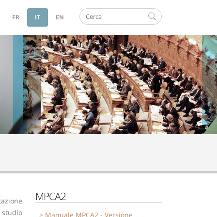
Cerca
FR
IT
EN
MPCA2
tazione
 studio
Manuale MPCA2 - Versione