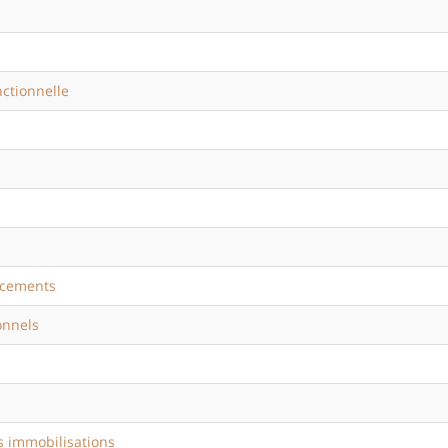
nctionnelle
ncements
onnels
s immobilisations