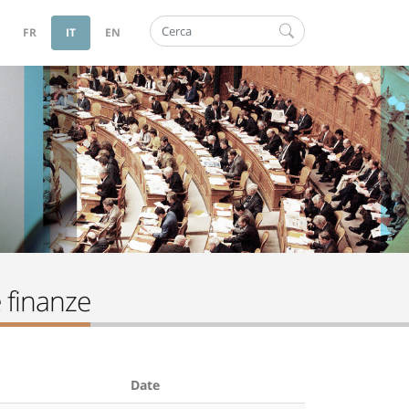
Cerca
FR
IT
EN
 finanze
Date