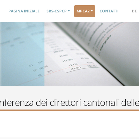
Navigation principale
PAGINA INIZIALE
SRS-CSPCP
MPCA2
CONTATTI
DE
erenza dei direttori cantonali delle