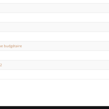
que budgétaire
H2