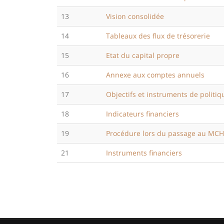
13
Vision consolidée
14
Tableaux des flux de trésorerie
15
Etat du capital propre
16
Annexe aux comptes annuels
17
Objectifs et instruments de politi
18
Indicateurs financiers
19
Procédure lors du passage au MC
21
Instruments financiers