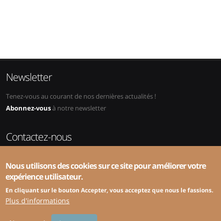
Newsletter
Tenez-vous au courant de nos dernières actualités !
Abonnez-vous
à notre newsletter
Contactez-nous
Adresse:
SRS-CSPCP, ZHAW, School of Management and Law,
Nous utilisons des cookies sur ce site pour améliorer votre
Abteilung Public Sector, Gertrudstrasse 8, 8400 Winterthur
expérience utilisateur.
Téléphone:
+41 58 934 49 94 (administration) ou +41 58 934 49 72
(spécialisé)
En cliquant sur le bouton Accepter, vous acceptez que nous le fassions.
E-mail:
info@srs-cspcp.ch
Plus d'informations