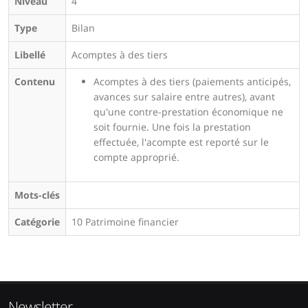
Niveau
4
Type
Bilan
Libellé
Acomptes à des tiers
Contenu
Acomptes à des tiers (paiements anticipés,
avances sur salaire entre autres), avant
qu'une contre-prestation économique ne
soit fournie. Une fois la prestation
effectuée, l'acompte est reporté sur le
compte approprié.
Mots-clés
Catégorie
10 Patrimoine financier
Newsletter