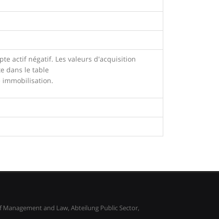
 actif négatif. Les valeurs d'acquisition
xe dans le table
 immobilisation.
 Management and Law, Abteilung Public Sector,