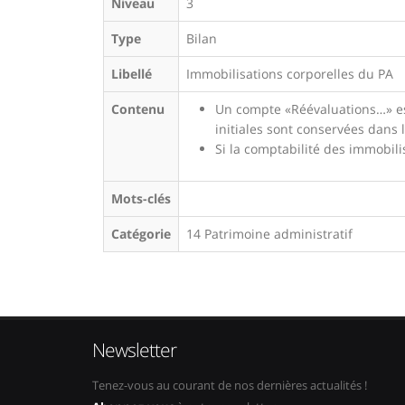
Niveau
3
Type
Bilan
Libellé
Immobilisations corporelles du PA
Contenu
Un compte «Réévaluations…» est
initiales sont conservées dans 
Si la comptabilité des immobil
Mots-clés
Catégorie
14 Patrimoine administratif
Newsletter
Tenez-vous au courant de nos dernières actualités !