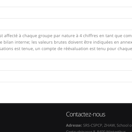
 affecté à chaque groupe par nature à 4 chiffres en tant que compte
le bilan interne; les valeurs brutes doivent être indiquées en anne
isations est tenue, un compte de réévaluation est tenu pour chaque
Contactez-nous
Adresse:
SRS-CSPCP, ZHAW, School of
Gertrudstrasse 8, 8400 Winterthur